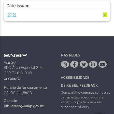
Date issued
2021
1
NAS REDES
Asa Sul
SPO Área Especial 2-A
CEP 70.610-900
ACESSIBILIDADE
Brasília/DF
DEIXE SEU FEEDBACK
Horário de funcionamento
Compartilhe conosco
se nossos
08h00 às 18h00
canais estão adequados pra
Contato
você? Elogios também são
biblioteca@enap.gov.br
super bem vindos!