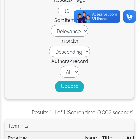
Sort items by
In order
Authors/record
Results 1-1 of 1 (Search time: 0.002 seconds).
Item hits:
Preview
Issue
Title
Autho