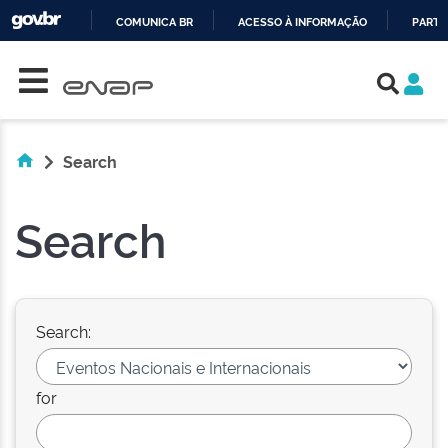
COMUNICA BR
ACESSO À INFORMAÇÃO
PARTI
Skip navigation
IR
PARA
O
CONTEÚDO
Search
Search
Search:
for