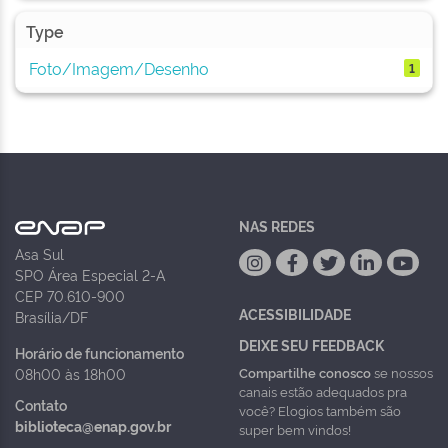
Type
Foto/Imagem/Desenho
1
NAS REDES
Asa Sul
SPO Área Especial 2-A
CEP 70.610-900
ACESSIBILIDADE
Brasília/DF
DEIXE SEU FEEDBACK
Horário de funcionamento
Compartilhe conosco
se nossos
08h00 às 18h00
canais estão adequados pra
Contato
você? Elogios também são
biblioteca@enap.gov.br
super bem vindos!