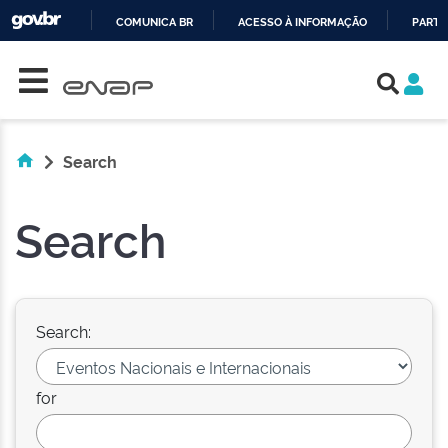
COMUNICA BR
ACESSO À INFORMAÇÃO
PARTI
Skip navigation
IR
PARA
O
CONTEÚDO
Search
Search
Search:
for