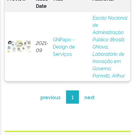
Date
Escola Nacional
de
Administração
GNPapo -
Pública (Brasil)
;
2021-
Design de
GNova
;
09
Serviços
Laboratório de
Inovação em
Governo
;
Pomnitz, Arthur
previous
1
next