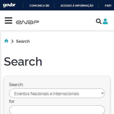
COMUNICA BR
ACESSO À INFORMAÇÃO
PARTI
Skip navigation
IR
PARA
O
CONTEÚDO
Search
Search
Search:
for