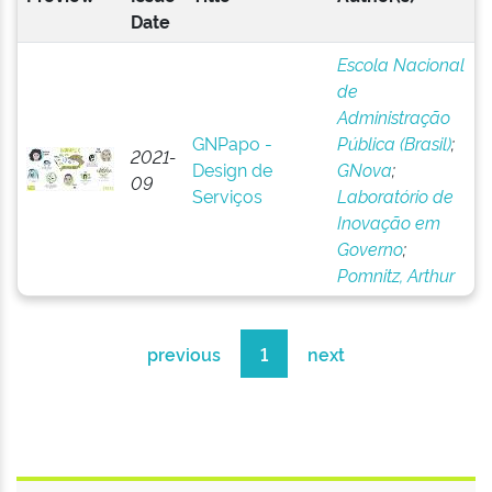
Date
Escola Nacional
de
Administração
GNPapo -
Pública (Brasil)
;
2021-
Design de
GNova
;
09
Serviços
Laboratório de
Inovação em
Governo
;
Pomnitz, Arthur
previous
1
next