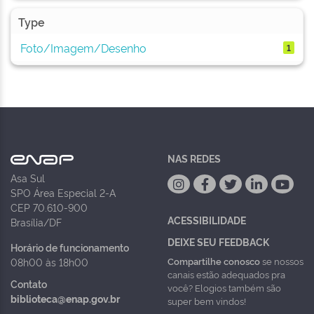
Type
Foto/Imagem/Desenho
1
NAS REDES
Asa Sul
SPO Área Especial 2-A
CEP 70.610-900
ACESSIBILIDADE
Brasília/DF
DEIXE SEU FEEDBACK
Horário de funcionamento
Compartilhe conosco
se nossos
08h00 às 18h00
canais estão adequados pra
Contato
você? Elogios também são
biblioteca@enap.gov.br
super bem vindos!