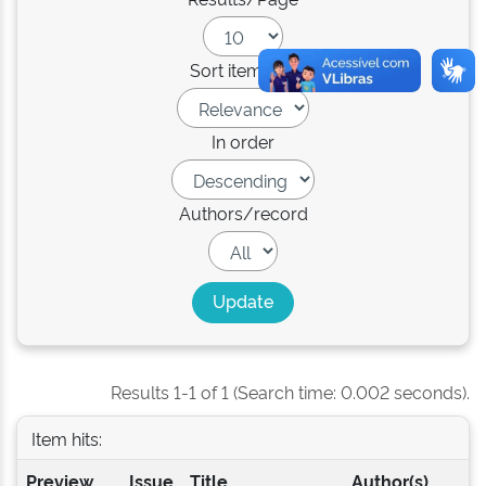
Sort items by
In order
Authors/record
Results 1-1 of 1 (Search time: 0.002 seconds).
Item hits:
Preview
Issue
Title
Author(s)