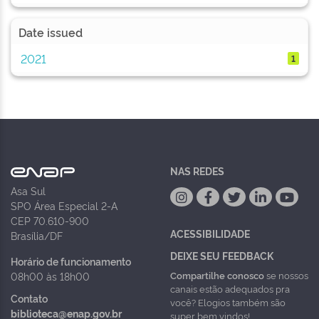
Date issued
2021
1
NAS REDES
Asa Sul
SPO Área Especial 2-A
CEP 70.610-900
ACESSIBILIDADE
Brasília/DF
DEIXE SEU FEEDBACK
Horário de funcionamento
Compartilhe conosco
se nossos
08h00 às 18h00
canais estão adequados pra
Contato
você? Elogios também são
biblioteca@enap.gov.br
super bem vindos!