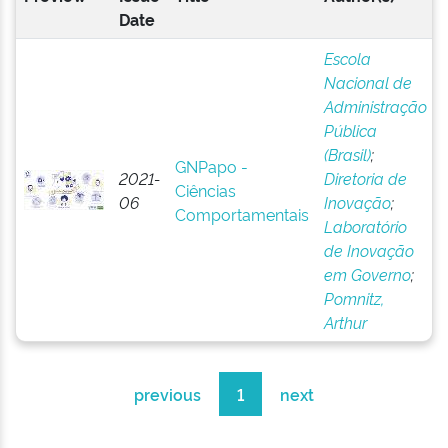
Date
Escola
Nacional de
Administração
Pública
(Brasil)
;
GNPapo -
2021-
Diretoria de
Ciências
06
Inovação
;
Comportamentais
Laboratório
de Inovação
em Governo
;
Pomnitz,
Arthur
previous
1
next