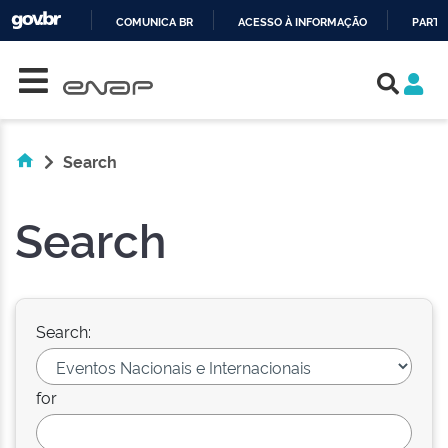
COMUNICA BR
ACESSO À INFORMAÇÃO
PARTI
Skip navigation
IR
PARA
O
CONTEÚDO
Search
Search
Search:
for