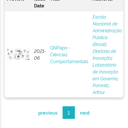
Date
Escola
Nacional de
Administração
Pública
(Brasil)
;
GNPapo -
2021-
Diretoria de
Ciências
06
Inovação
;
Comportamentais
Laboratório
de Inovação
em Governo
;
Pomnitz,
Arthur
previous
1
next