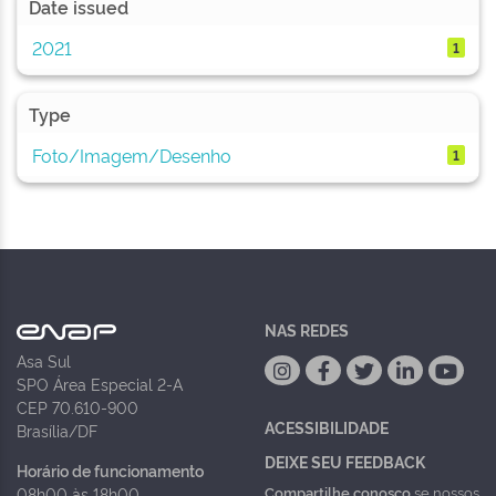
Date issued
2021
1
Type
Foto/Imagem/Desenho
1
NAS REDES
Asa Sul
SPO Área Especial 2-A
CEP 70.610-900
ACESSIBILIDADE
Brasília/DF
DEIXE SEU FEEDBACK
Horário de funcionamento
Compartilhe conosco
se nossos
08h00 às 18h00