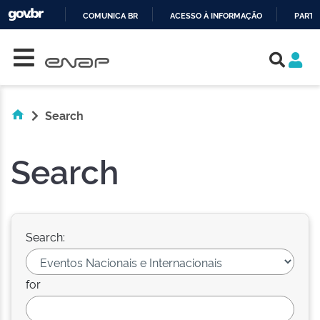
COMUNICA BR
ACESSO À INFORMAÇÃO
PARTI
Skip navigation
IR
PARA
O
CONTEÚDO
Search
Search
Search:
for