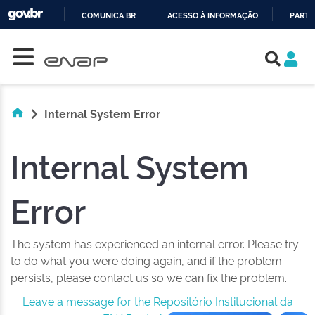
COMUNICA BR
ACESSO À INFORMAÇÃO
PARTI
Skip navigation
IR
PARA
O
CONTEÚDO
Internal System Error
Internal System
Error
The system has experienced an internal error. Please try
to do what you were doing again, and if the problem
persists, please contact us so we can fix the problem.
Leave a message for the Repositório Institucional da