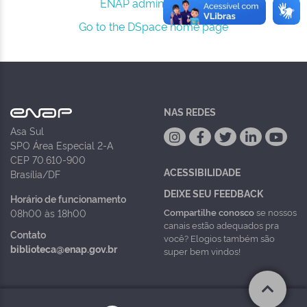
ENAP administrators.
Go to the DSpace home page
NAS REDES
Asa Sul
SPO Área Especial 2-A
CEP 70.610-900
ACESSIBILIDADE
Brasília/DF
DEIXE SEU FEEDBACK
Horário de funcionamento
Compartilhe conosco
se nossos
08h00 às 18h00
canais estão adequados pra
Contato
você? Elogios também são
biblioteca@enap.gov.br
super bem vindos!