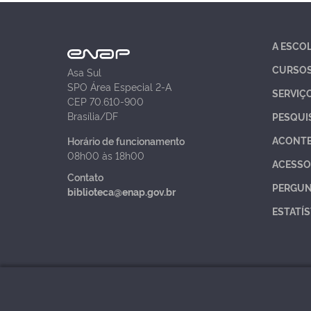
A ESCO
CURSO
Asa Sul
SPO Área Especial 2-A
SERVIÇ
CEP 70.610-900
Brasília/DF
PESQUI
ACONT
Horário de funcionamento
08h00 às 18h00
ACESSO
Contato
PERGUN
biblioteca@enap.gov.br
ESTATÍS