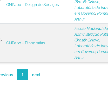
-
(Brasil)
;
GNova
;
GNPapo - Design de Serviços
Laboratório de Ino
em Governo
;
Pomnit
Arthur
Escola Nacional de
Administração Públ
-
(Brasil)
;
GNova
;
GNPapo - Etnografias
Laboratório de Ino
em Governo
;
Pomnit
Arthur
revious
1
next