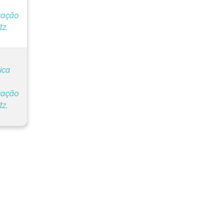
vação
z,
ica
vação
z,