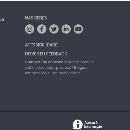
NAS REDES
OS
ACESSIBILIDADE
DEIXE SEU FEEDBACK
Compartilhe conosco
se nossos canais
estão adequados pra você? Elogios
também são super bem vindos!