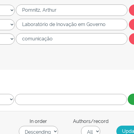
In order
Authors/record