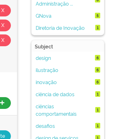
Administração ...
GNova
5
Diretoria de Inovação
1
Subject
design
6
ilustração
6
inovação
6
ciência de dados
1
ciências
1
comportamentais
desafios
1
design de serviços
1