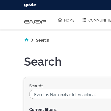
Skip navigation
HOME
COMMUNITI
Search
Search
Search:
Current filters: