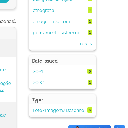
etnografia
1
econds).
etnografia sonora
1
pensamento sistêmico
1
next >
Date issued
ica
2021
5
2022
1
vação
z,
Type
Foto/Imagem/Desenho
6
ica