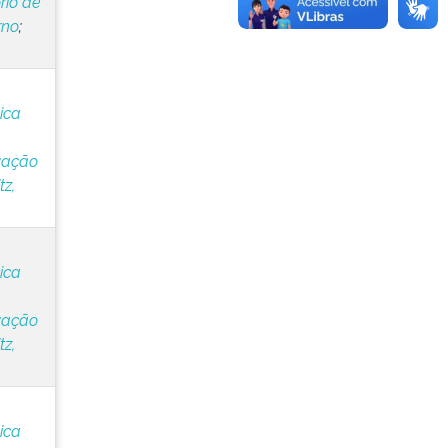
rio de
rno
;
ica
vação
z,
ica
vação
z,
ica