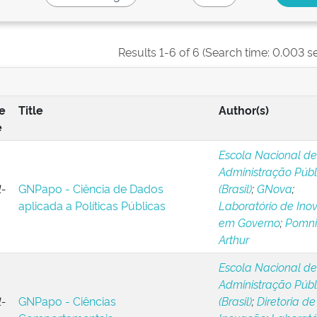
Results 1-6 of 6 (Search time: 0.003 s
e
Title
Author(s)
e
Escola Nacional de
Administração Públ
-
GNPapo - Ciência de Dados
(Brasil)
;
GNova
;
aplicada a Políticas Públicas
Laboratório de Ino
em Governo
;
Pomnit
Arthur
Escola Nacional de
Administração Públ
-
GNPapo - Ciências
(Brasil)
;
Diretoria de