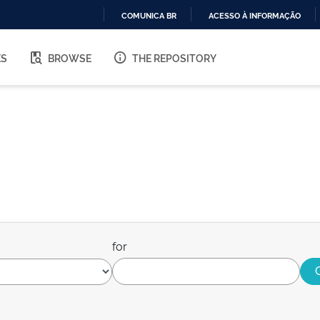
COMUNICA BR
ACESSO À INFORMAÇÃO
IR
PARA
ES
BROWSE
THE REPOSITORY
O
CONTEÚDO
for