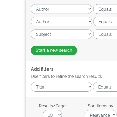
Start a new search
Add filters:
Use filters to refine the search results.
Results/Page
Sort items by