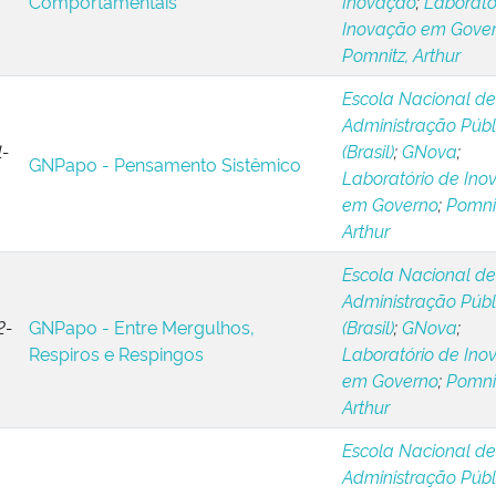
Comportamentais
Inovação
;
Laborató
Inovação em Gove
Pomnitz, Arthur
Escola Nacional de
Administração Públ
-
(Brasil)
;
GNova
;
GNPapo - Pensamento Sistêmico
Laboratório de Ino
em Governo
;
Pomnit
Arthur
Escola Nacional de
Administração Públ
2-
GNPapo - Entre Mergulhos,
(Brasil)
;
GNova
;
Respiros e Respingos
Laboratório de Ino
em Governo
;
Pomnit
Arthur
Escola Nacional de
Administração Públ