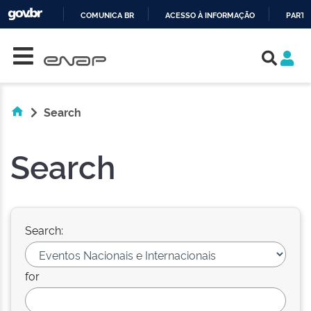
COMUNICA BR
ACESSO À INFORMAÇÃO
PARTI
Skip navigation
IR
PARA
O
CONTEÚDO
Search
Search
Search:
for