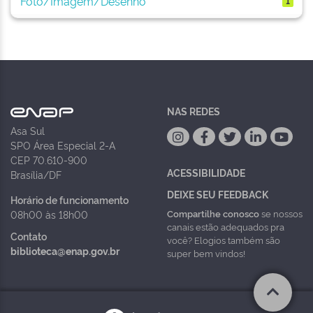
Foto/Imagem/Desenho
1
NAS REDES
Asa Sul
SPO Área Especial 2-A
CEP 70.610-900
ACESSIBILIDADE
Brasília/DF
DEIXE SEU FEEDBACK
Horário de funcionamento
Compartilhe conosco
se nossos
08h00 às 18h00
canais estão adequados pra
Contato
você? Elogios também são
biblioteca@enap.gov.br
super bem vindos!