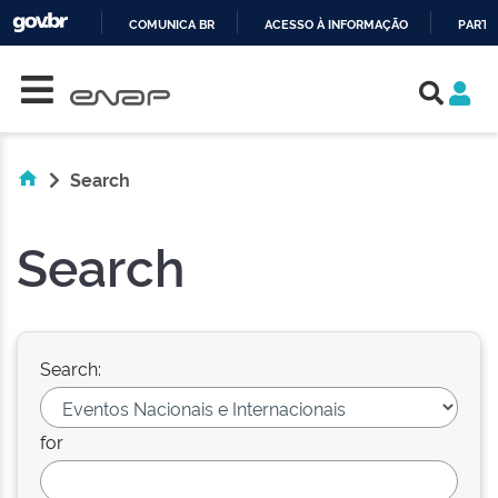
COMUNICA BR
ACESSO À INFORMAÇÃO
PARTI
Skip navigation
IR
PARA
O
CONTEÚDO
Search
Search
Search:
for