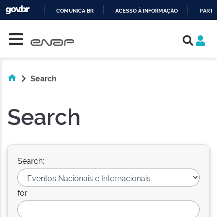
COMUNICA BR
ACESSO À INFORMAÇÃO
PARTI
Skip navigation
IR
PARA
O
CONTEÚDO
Search
Search
Search:
for