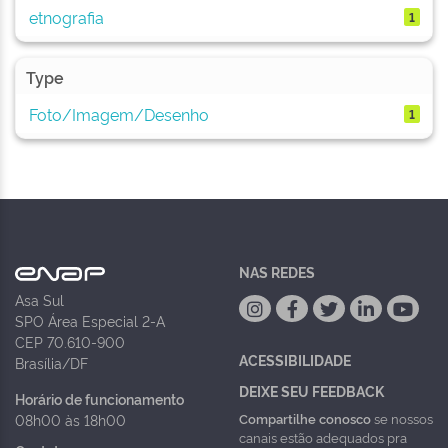
etnografia
1
Type
Foto/Imagem/Desenho
1
NAS REDES
Asa Sul
SPO Área Especial 2-A
CEP 70.610-900
ACESSIBILIDADE
Brasília/DF
DEIXE SEU FEEDBACK
Horário de funcionamento
Compartilhe conosco
se nossos
08h00 às 18h00
canais estão adequados pra