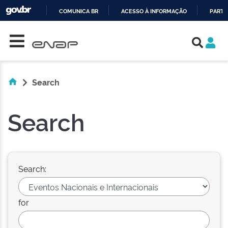
COMUNICA BR
ACESSO À INFORMAÇÃO
PARTI
Skip navigation
IR
PARA
O
CONTEÚDO
Search
Search
Search:
for