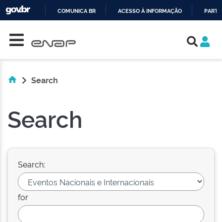
COMUNICA BR
ACESSO À INFORMAÇÃO
PARTI
Skip navigation
IR
PARA
O
CONTEÚDO
Search
Search
Search:
for