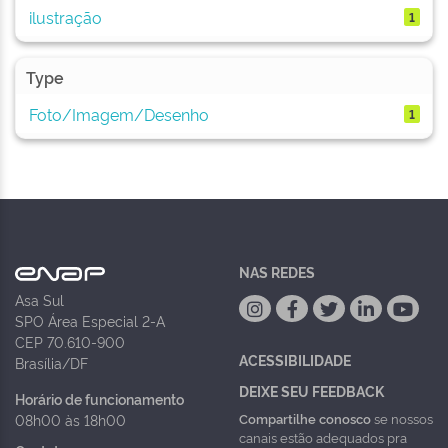
ilustração
1
Type
Foto/Imagem/Desenho
1
NAS REDES
Asa Sul
SPO Área Especial 2-A
CEP 70.610-900
ACESSIBILIDADE
Brasília/DF
DEIXE SEU FEEDBACK
Horário de funcionamento
Compartilhe conosco
se nossos
08h00 às 18h00
canais estão adequados pra