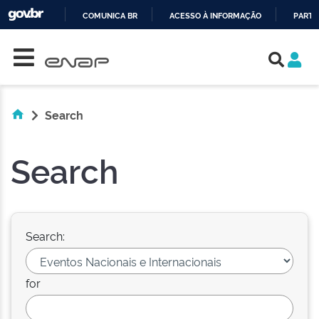
COMUNICA BR
ACESSO À INFORMAÇÃO
PARTI
Skip navigation
IR
PARA
O
CONTEÚDO
Search
Search
Search:
for