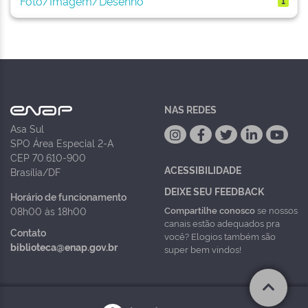
Foto/Imagem/Desenho
1
NAS REDES
Asa Sul
SPO Área Especial 2-A
CEP 70.610-900
ACESSIBILIDADE
Brasília/DF
DEIXE SEU FEEDBACK
Horário de funcionamento
Compartilhe conosco
se nossos
08h00 às 18h00
canais estão adequados pra
Contato
você? Elogios também são
biblioteca@enap.gov.br
super bem vindos!