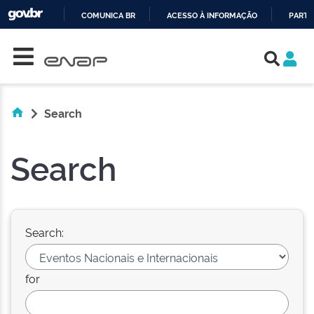
COMUNICA BR
ACESSO À INFORMAÇÃO
PARTI
Skip navigation
IR
PARA
O
CONTEÚDO
Search
Search
Search:
for