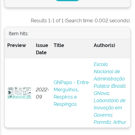
Results 1-1 of 1 (Search time: 0.002 seconds).
Item hits:
Preview
Issue
Title
Author(s)
Date
Escola
Nacional de
Administração
GNPapo - Entre
Pública (Brasil)
;
2022-
Mergulhos,
GNova
;
09
Respiros e
Laboratório de
Respingos
Inovação em
Governo
;
Pomnitz, Arthur