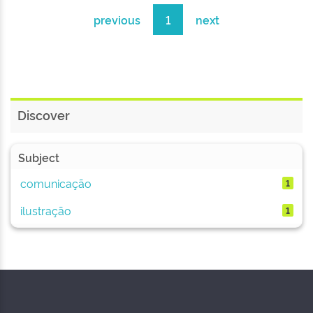
previous
1
next
Discover
Subject
comunicação
1
ilustração
1