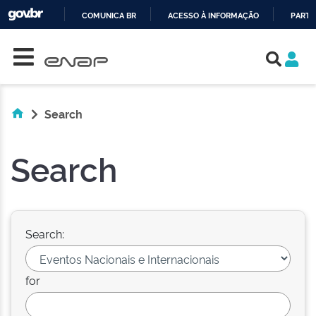
COMUNICA BR
ACESSO À INFORMAÇÃO
PARTI
Skip navigation
IR
PARA
O
CONTEÚDO
Search
Search
Search:
for