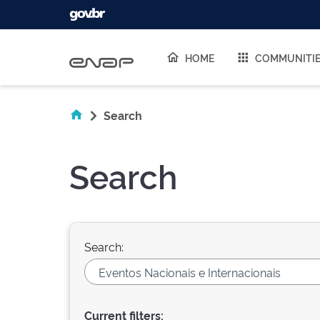
Skip navigation
HOME
COMMUNITI
Search
Search
Search:
Current filters: