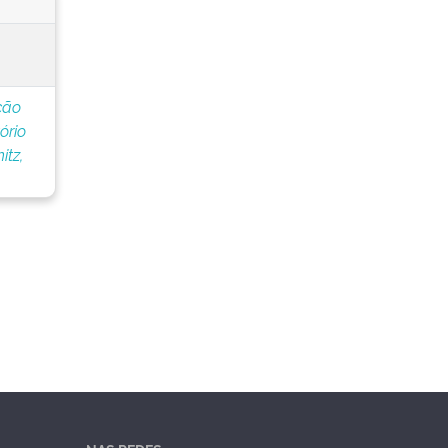
ção
ório
tz,