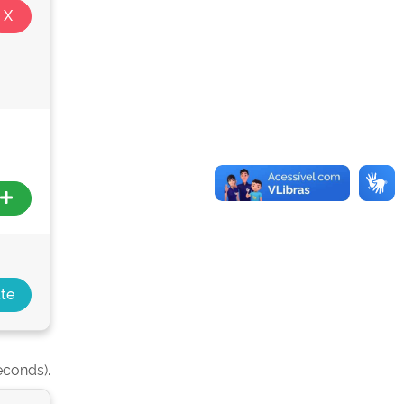
econds).