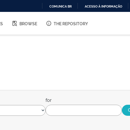
COMUNICA BR
ACESSO À INFORMAÇÃO
IR
PARA
ES
BROWSE
THE REPOSITORY
O
CONTEÚDO
for