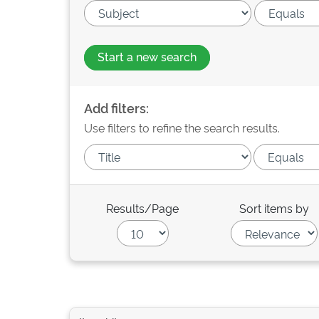
Start a new search
Add filters:
Use filters to refine the search results.
Results/Page
Sort items by