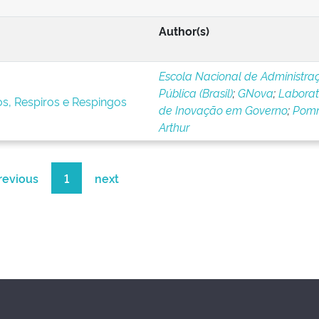
Author(s)
Escola Nacional de Administra
Pública (Brasil)
;
GNova
;
Laborat
s, Respiros e Respingos
de Inovação em Governo
;
Pomni
Arthur
revious
1
next