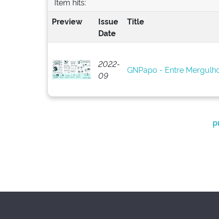
Item hits:
Preview
Issue
Title
Date
2022-
GNPapo - Entre Mergulho
09
p