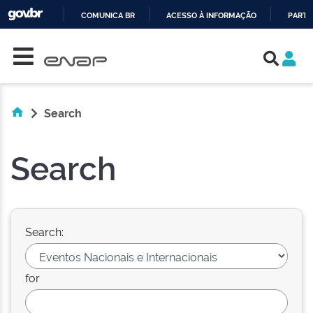
COMUNICA BR
ACESSO À INFORMAÇÃO
PARTI
Skip navigation
IR
PARA
O
CONTEÚDO
Search
Search
Search:
for