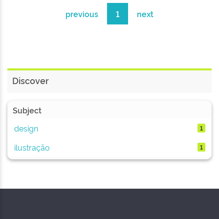
previous
1
next
Discover
Subject
design
1
ilustração
1