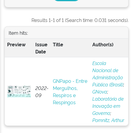
Results 1-1 of 1 (Search time: 0.031 seconds).
Item hits:
Preview
Issue
Title
Author(s)
Date
Escola
Nacional de
Administração
GNPapo - Entre
Pública (Brasil)
;
2022-
Mergulhos,
GNova
;
09
Respiros e
Laboratório de
Respingos
Inovação em
Governo
;
Pomnitz, Arthur