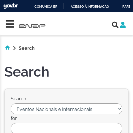
COMUNICA BR
ACESSO À INFORMAÇÃO
PARTI
Skip navigation
IR
PARA
O
CONTEÚDO
Search
Search
Search:
for