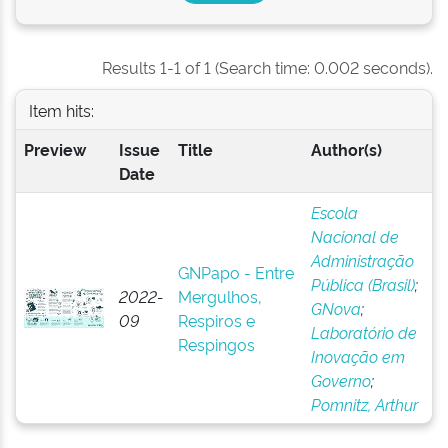
Results 1-1 of 1 (Search time: 0.002 seconds).
Item hits:
Preview
Issue
Title
Author(s)
Date
Escola
Nacional de
Administração
GNPapo - Entre
Pública (Brasil)
;
2022-
Mergulhos,
GNova
;
09
Respiros e
Laboratório de
Respingos
Inovação em
Governo
;
Pomnitz, Arthur