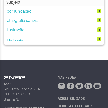
Subject
comunicação
1
etnografia sonora
1
ilustração
1
inovação
1
NAS REDES
Asa Sul
SPO Área Especial 2-A
CEP 70.610-900
ACESSIBILIDADE
Brasília/DF
DEIXE SEU FEEDBACK
Horário de funcionamento