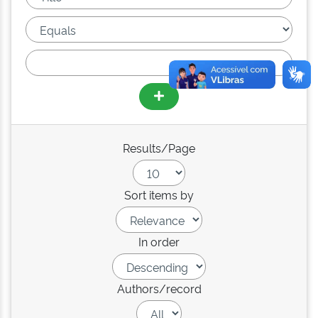
Results/Page
Sort items by
In order
Authors/record