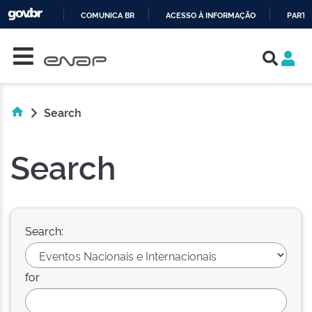
COMUNICA BR
ACESSO À INFORMAÇÃO
PARTI
Skip navigation
IR
PARA
O
CONTEÚDO
Search
Search
Search:
for