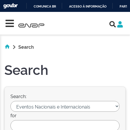
COMUNICA BR
ACESSO À INFORMAÇÃO
PARTI
Skip navigation
IR
PARA
O
CONTEÚDO
Search
Search
Search:
for