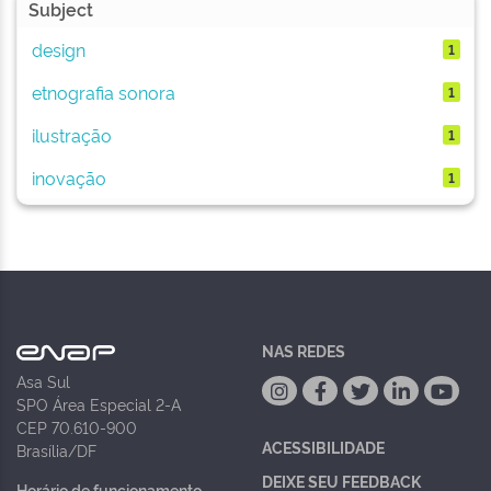
Subject
design
1
etnografia sonora
1
ilustração
1
inovação
1
NAS REDES
Asa Sul
SPO Área Especial 2-A
CEP 70.610-900
ACESSIBILIDADE
Brasília/DF
DEIXE SEU FEEDBACK
Horário de funcionamento