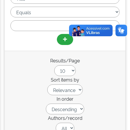
Results/Page
Sort items by
In order
Authors/record