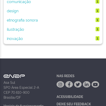
comunicação
1
design
1
etnografia sonora
1
ilustração
1
inovação
1
NAS REDES
Asa Sul
SPO Área Especial 2-A
CEP 70.610-900
ACESSIBILIDADE
Brasília/DF
DEIXE SEU FEEDBACK
Horário de funcionamento