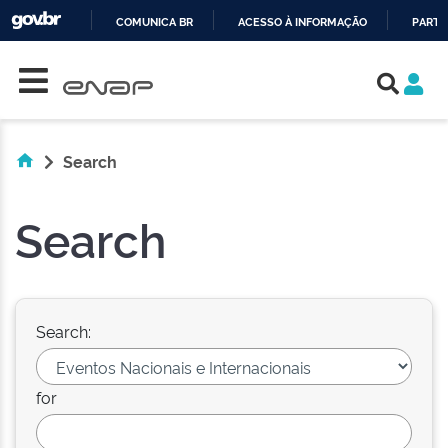
COMUNICA BR
ACESSO À INFORMAÇÃO
PARTI
Skip navigation
IR
PARA
O
CONTEÚDO
Search
Search
Search:
for