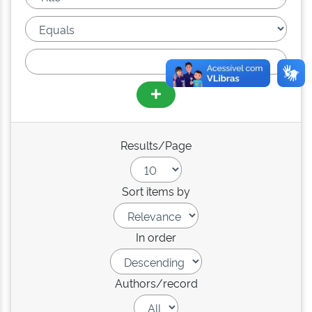
Results/Page
Sort items by
In order
Authors/record