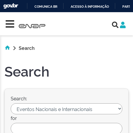
COMUNICA BR
ACESSO À INFORMAÇÃO
PARTI
Skip navigation
IR
PARA
O
CONTEÚDO
Search
Search
Search:
for