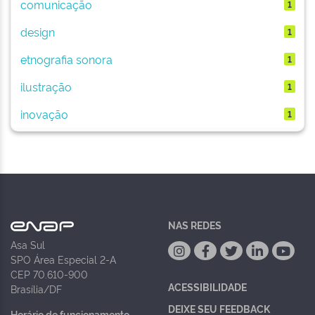
comunicação
1
design
1
etnografia sonora
1
ilustração
1
inovação
1
NAS REDES
Asa Sul
SPO Área Especial 2-A
CEP 70.610-900
ACESSIBILIDADE
Brasília/DF
DEIXE SEU FEEDBACK
Horário de funcionamento