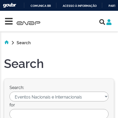
COMUNICA BR
ACESSO À INFORMAÇÃO
PARTI
Skip navigation
IR
PARA
O
CONTEÚDO
Search
Search
Search:
for