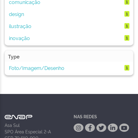
comunicação
1
design
1
ilustração
1
inovação
1
Type
Foto/Imagem/Desenho
1
NAS REDES
Asa Sul
SPO Área Especial 2-A
CEP 70.610-900