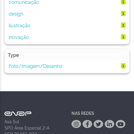
comunicação
1
design
1
ilustração
1
inovação
1
Type
Foto/Imagem/Desenho
1
NAS REDES
Asa Sul
SPO Área Especial 2-A
CEP 70.610-900