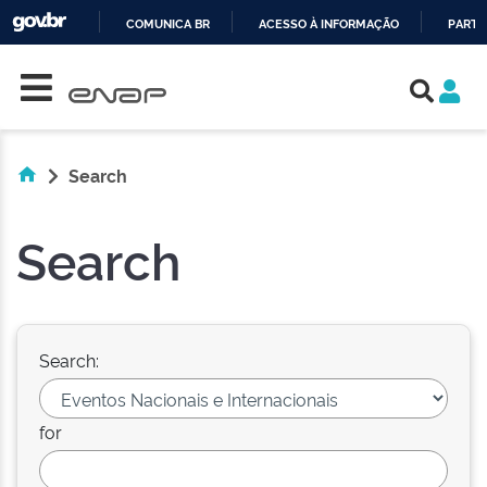
COMUNICA BR
ACESSO À INFORMAÇÃO
PARTI
Skip navigation
IR
PARA
O
CONTEÚDO
Search
Search
Search:
for