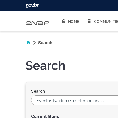
Skip navigation
HOME
COMMUNITI
Search
Search
Search:
Current filters: