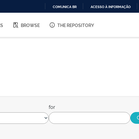
COMUNICA BR
ACESSO À INFORMAÇÃO
IR
PARA
ES
BROWSE
THE REPOSITORY
O
CONTEÚDO
for