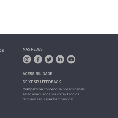
NAS REDES
OS
ACESSIBILIDADE
DEIXE SEU FEEDBACK
Compartilhe conosco
se nossos canais
estão adequados pra você? Elogios
também são super bem vindos!