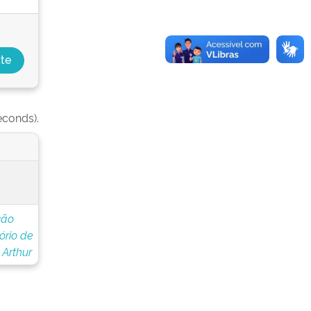
econds).
ção
ório de
 Arthur