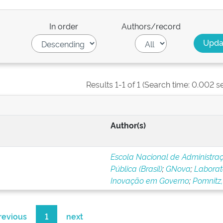
In order
Authors/record
Results 1-1 of 1 (Search time: 0.002 s
Author(s)
Escola Nacional de Administra
Pública (Brasil)
;
GNova
;
Laborat
Inovação em Governo
;
Pomnitz,
revious
1
next