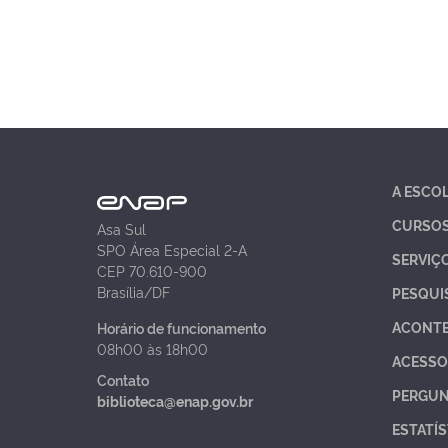
A ESCO
CURSO
Asa Sul
SPO Área Especial 2-A
SERVIÇ
CEP 70.610-900
Brasília/DF
PESQUI
ACONT
Horário de funcionamento
08h00 às 18h00
ACESSO
Contato
PERGUN
biblioteca@enap.gov.br
ESTATÍS