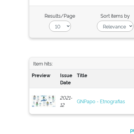
Results/Page
Sort items by
Item hits:
Preview
Issue
Title
Date
2021-
GNPapo - Etnografias
12
p