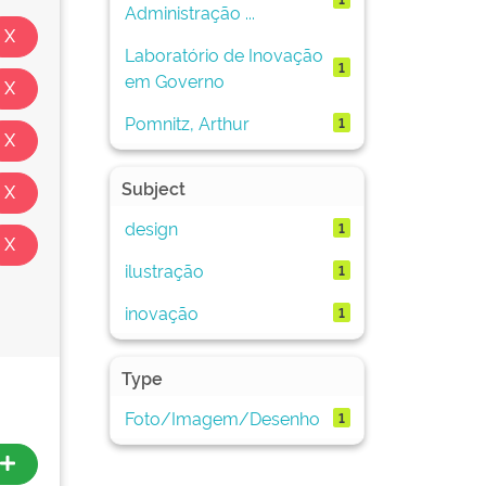
Administração ...
Laboratório de Inovação
1
em Governo
Pomnitz, Arthur
1
Subject
design
1
ilustração
1
inovação
1
Type
Foto/Imagem/Desenho
1