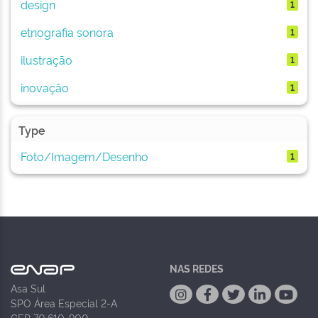
design
1
etnografia sonora
1
ilustração
1
inovação
1
Type
Foto/Imagem/Desenho
1
NAS REDES
Asa Sul
SPO Área Especial 2-A
CEP 70.610-900