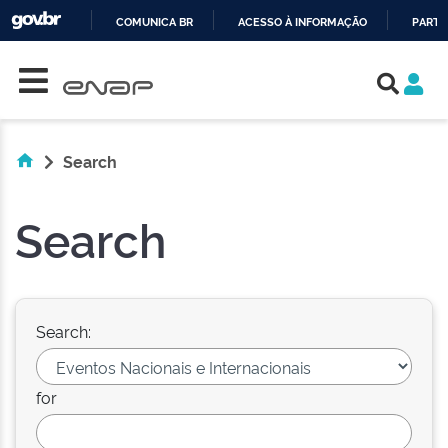
COMUNICA BR
ACESSO À INFORMAÇÃO
PARTI
Skip navigation
IR
PARA
O
CONTEÚDO
Search
Search
Search:
for