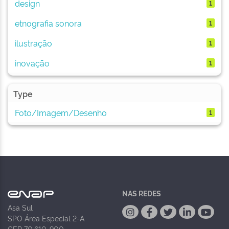
design
1
etnografia sonora
1
ilustração
1
inovação
1
Type
Foto/Imagem/Desenho
1
NAS REDES
Asa Sul
SPO Área Especial 2-A
CEP 70.610-900