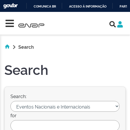
COMUNICA BR
ACESSO À INFORMAÇÃO
PARTI
Skip navigation
IR
PARA
O
CONTEÚDO
Search
Search
Search:
for