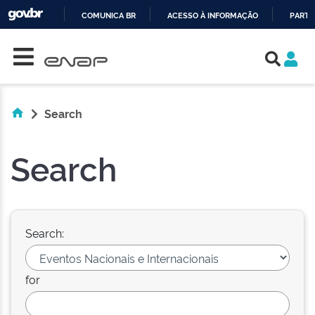
COMUNICA BR
ACESSO À INFORMAÇÃO
PARTI
Skip navigation
IR
PARA
O
CONTEÚDO
Search
Search
Search:
for