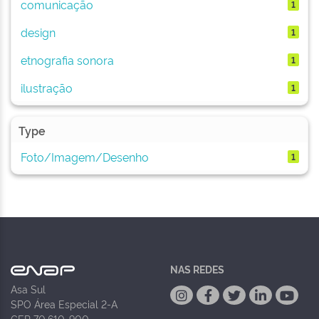
comunicação
1
design
1
etnografia sonora
1
ilustração
1
Type
Foto/Imagem/Desenho
1
NAS REDES
Asa Sul
SPO Área Especial 2-A
CEP 70.610-900