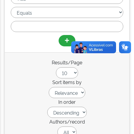
Results/Page
Sort items by
In order
Authors/record