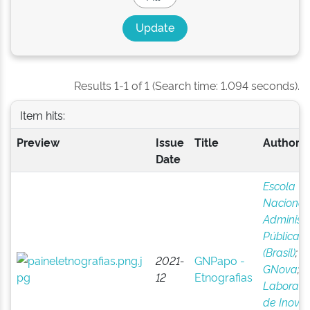
Results 1-1 of 1 (Search time: 1.094 seconds).
Item hits:
Preview
Issue
Title
Author(s
Date
Escola
Nacional
Administ
Pública
(Brasil)
;
2021-
GNPapo -
GNova
;
12
Etnografias
Laboratór
de Inova