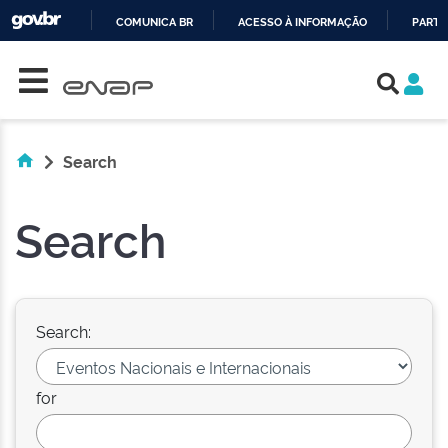
COMUNICA BR
ACESSO À INFORMAÇÃO
PARTI
Skip navigation
IR
PARA
O
CONTEÚDO
Search
Search
Search:
for