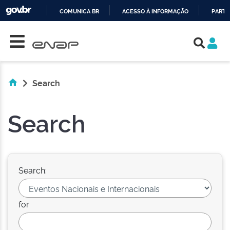
COMUNICA BR
ACESSO À INFORMAÇÃO
PARTI
Skip navigation
IR
PARA
O
CONTEÚDO
Search
Search
Search:
for