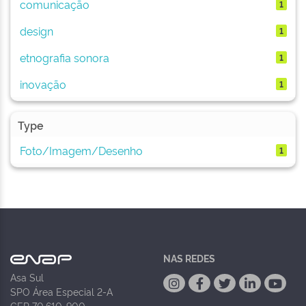
comunicação
1
design
1
etnografia sonora
1
inovação
1
Type
Foto/Imagem/Desenho
1
NAS REDES
Asa Sul
SPO Área Especial 2-A
CEP 70.610-900