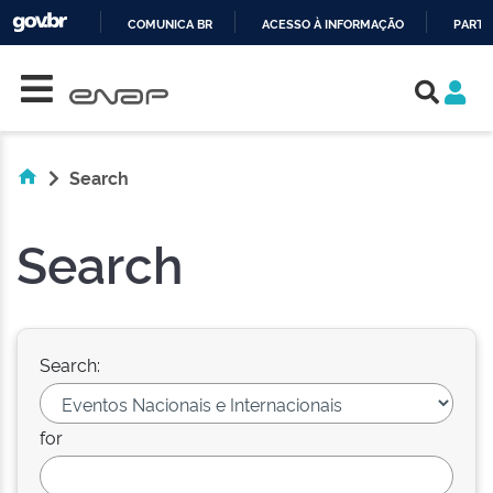
COMUNICA BR
ACESSO À INFORMAÇÃO
PARTI
Skip navigation
IR
PARA
O
CONTEÚDO
Search
Search
Search:
for