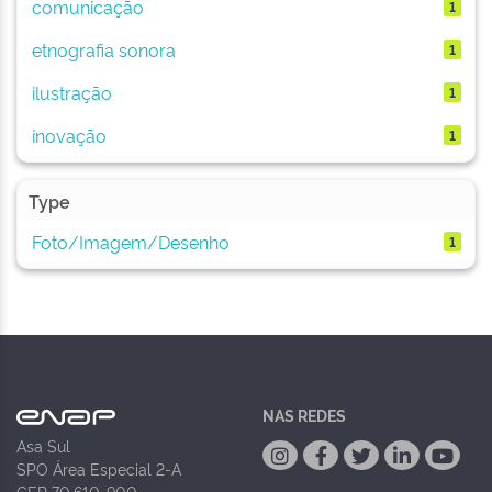
comunicação
1
etnografia sonora
1
ilustração
1
inovação
1
Type
Foto/Imagem/Desenho
1
NAS REDES
Asa Sul
SPO Área Especial 2-A
CEP 70.610-900