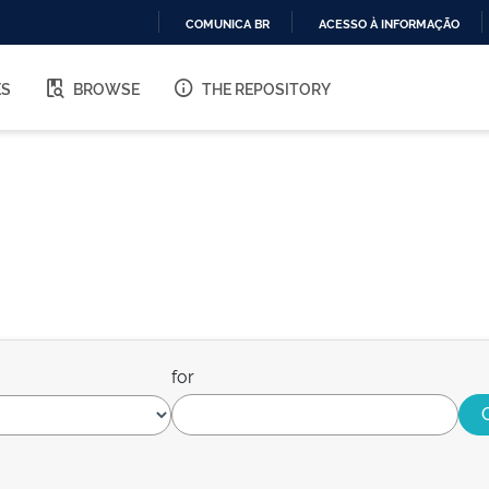
COMUNICA BR
ACESSO À INFORMAÇÃO
IR
PARA
ES
BROWSE
THE REPOSITORY
O
CONTEÚDO
for