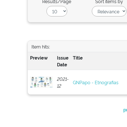
Results/Page
Sort items by
Item hits:
Preview
Issue
Title
Date
2021-
GNPapo - Etnografias
12
p