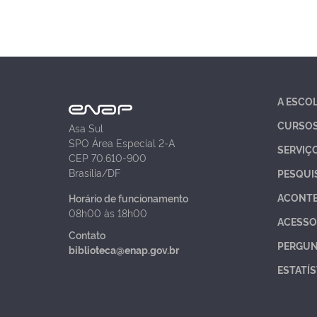
A ESCO
CURSO
Asa Sul
SPO Área Especial 2-A
SERVIÇ
CEP 70.610-900
Brasília/DF
PESQUI
ACONT
Horário de funcionamento
08h00 às 18h00
ACESSO
Contato
PERGUN
biblioteca@enap.gov.br
ESTATÍS