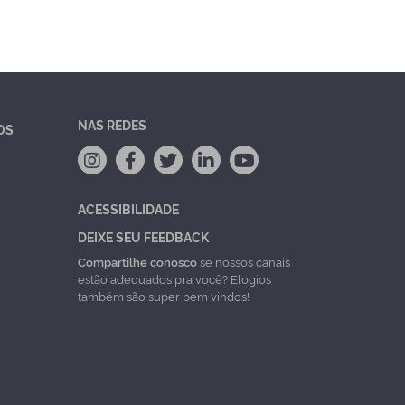
NAS REDES
OS
ACESSIBILIDADE
DEIXE SEU FEEDBACK
Compartilhe conosco
se nossos canais
estão adequados pra você? Elogios
também são super bem vindos!