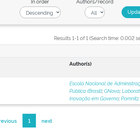
In order
Authors/record
Results 1-1 of 1 (Search time: 0.002 s
Author(s)
Escola Nacional de Administra
Pública (Brasil)
;
GNova
;
Laborat
Inovação em Governo
;
Pomnitz,
revious
1
next