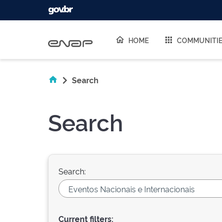
Skip navigation
HOME
COMMUNITI
Search
Search
Search:
Current filters: