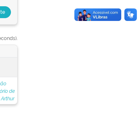
econds).
ção
ório de
 Arthur