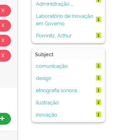
Administração ...
Laboratório de Inovação
1
em Governo
Pomnitz, Arthur
1
Subject
comunicação
1
design
1
etnografia sonora
1
ilustração
1
inovação
1