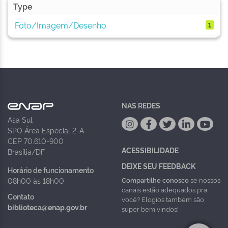
Type
Foto/Imagem/Desenho
1
NAS REDES
Asa Sul
SPO Área Especial 2-A
CEP 70.610-900
ACESSIBILIDADE
Brasília/DF
DEIXE SEU FEEDBACK
Horário de funcionamento
Compartilhe conosco
se nossos
08h00 às 18h00
canais estão adequados pra
Contato
você? Elogios também são
biblioteca@enap.gov.br
super bem vindos!