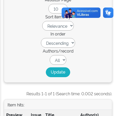
Sort items by
In order
Authors/record
Results 1-1 of 1 (Search time: 0.002 seconds).
Item hits:
Preview
Issue
Title
Author(s)