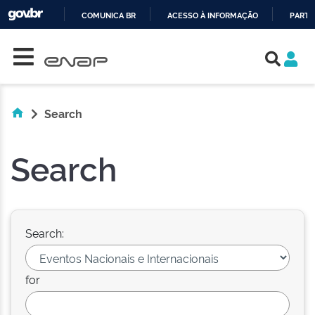
COMUNICA BR
ACESSO À INFORMAÇÃO
PARTI
Skip navigation
IR
PARA
O
CONTEÚDO
Search
Search
Search:
for