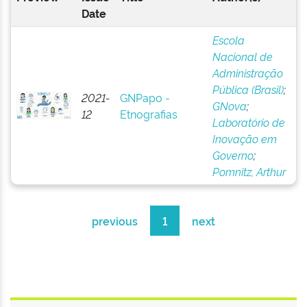
Date
Escola
Nacional de
Administração
Pública (Brasil)
;
2021-
GNPapo -
GNova
;
12
Etnografias
Laboratório de
Inovação em
Governo
;
Pomnitz, Arthur
previous
1
next