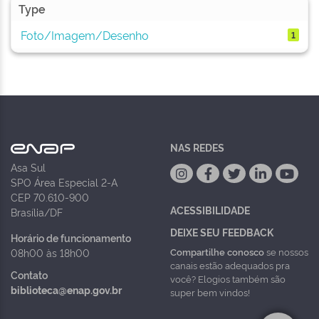
Type
Foto/Imagem/Desenho
1
NAS REDES
Asa Sul
SPO Área Especial 2-A
CEP 70.610-900
ACESSIBILIDADE
Brasília/DF
DEIXE SEU FEEDBACK
Horário de funcionamento
Compartilhe conosco
se nossos
08h00 às 18h00
canais estão adequados pra
Contato
você? Elogios também são
biblioteca@enap.gov.br
super bem vindos!