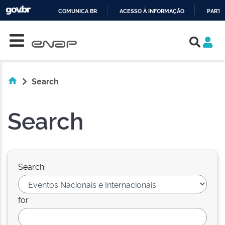
COMUNICA BR
ACESSO À INFORMAÇÃO
PARTI
Skip navigation
IR
PARA
O
CONTEÚDO
Search
Search
Search:
for