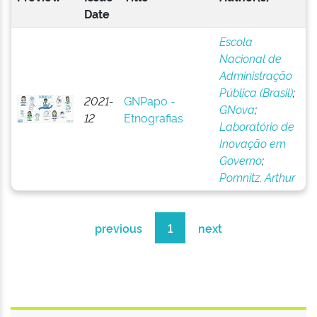
Date
Escola
Nacional de
Administração
Pública (Brasil)
;
2021-
GNPapo -
GNova
;
12
Etnografias
Laboratório de
Inovação em
Governo
;
Pomnitz, Arthur
previous
1
next