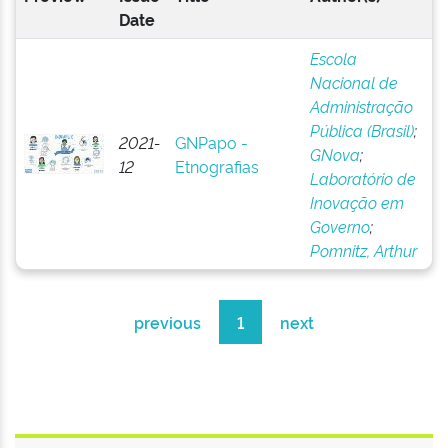
Date
Escola
Nacional de
Administração
Pública (Brasil)
;
2021-
GNPapo -
GNova
;
12
Etnografias
Laboratório de
Inovação em
Governo
;
Pomnitz, Arthur
previous
1
next