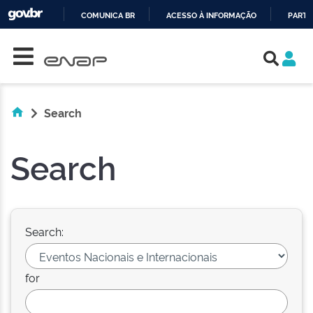
COMUNICA BR
ACESSO À INFORMAÇÃO
PARTI
Skip navigation
IR
PARA
O
CONTEÚDO
Search
Search
Search:
for