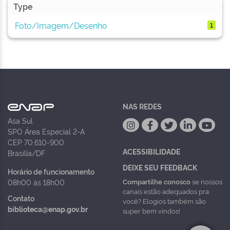
Type
Foto/Imagem/Desenho
1
NAS REDES
Asa Sul
SPO Área Especial 2-A
CEP 70.610-900
ACESSIBILIDADE
Brasília/DF
DEIXE SEU FEEDBACK
Horário de funcionamento
Compartilhe conosco
se nossos
08h00 às 18h00
canais estão adequados pra
Contato
você? Elogios também são
biblioteca@enap.gov.br
super bem vindos!