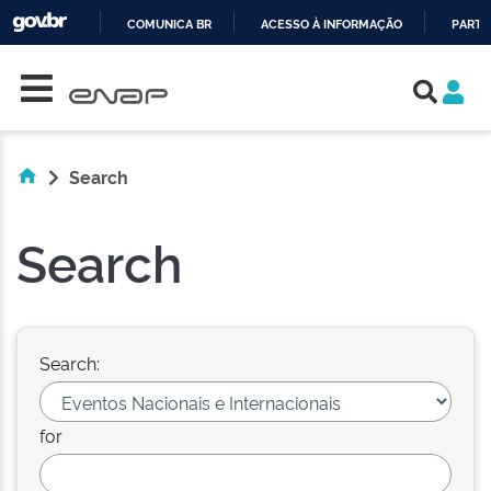
COMUNICA BR
ACESSO À INFORMAÇÃO
PARTI
Skip navigation
IR
PARA
O
CONTEÚDO
Search
Search
Search:
for