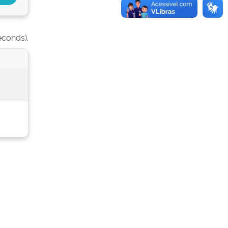
econds).