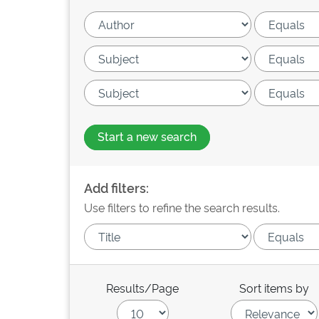
Start a new search
Add filters:
Use filters to refine the search results.
Results/Page
Sort items by