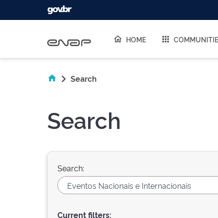
Skip navigation
HOME
COMMUNITI
Search
Search
Search:
Current filters: