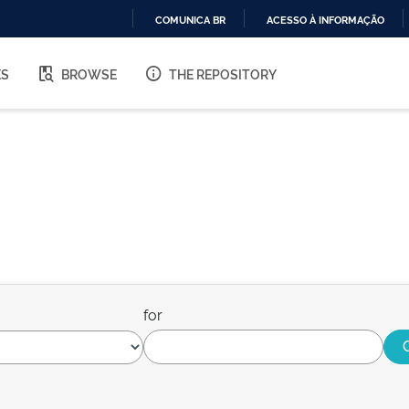
COMUNICA BR
ACESSO À INFORMAÇÃO
IR
PARA
ES
BROWSE
THE REPOSITORY
O
CONTEÚDO
for