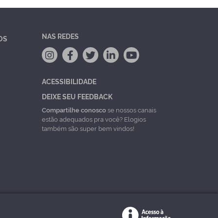
NAS REDES
OS
ACESSIBILIDADE
DEIXE SEU FEEDBACK
Compartilhe conosco
se nossos canais
estão adequados pra você? Elogios
também são super bem vindos!