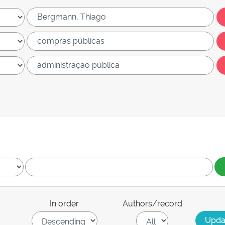
In order
Authors/record