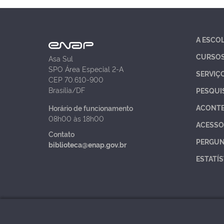
A ESCO
CURSO
Asa Sul
SPO Área Especial 2-A
SERVIÇ
CEP 70.610-900
Brasília/DF
PESQUI
ACONT
Horário de funcionamento
08h00 às 18h00
ACESSO
Contato
PERGUN
biblioteca@enap.gov.br
ESTATÍS