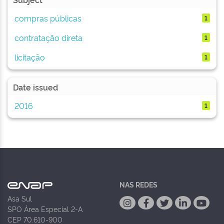
compras públicas
1
contratação direta
1
licitação
1
Date issued
2016
1
NAS REDES
Asa Sul
SPO Área Especial 2-A
CEP 70.610-900