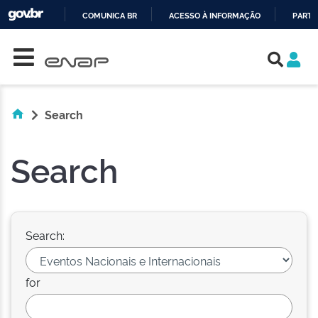
COMUNICA BR
ACESSO À INFORMAÇÃO
PARTI
Skip navigation
IR
PARA
O
CONTEÚDO
Search
Search
Search:
for