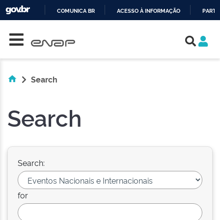
COMUNICA BR
ACESSO À INFORMAÇÃO
PARTI
Skip navigation
IR
PARA
O
CONTEÚDO
Search
Search
Search:
for