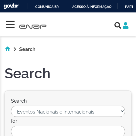
COMUNICA BR
ACESSO À INFORMAÇÃO
PARTI
Skip navigation
IR
PARA
O
CONTEÚDO
Search
Search
Search:
for