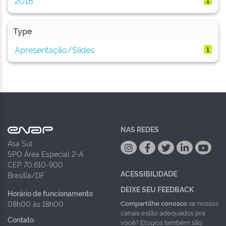
2016
1
Type
Apresentação/Slides
1
NAS REDES
Asa Sul
SPO Área Especial 2-A
CEP 70.610-900
ACESSIBILIDADE
Brasília/DF
DEIXE SEU FEEDBACK
Horário de funcionamento
Compartilhe conosco
se nossos
08h00 às 18h00
canais estão adequados pra
Contato
você? Elogios também são