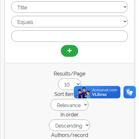
Results/Page
Sort items by
In order
Authors/record