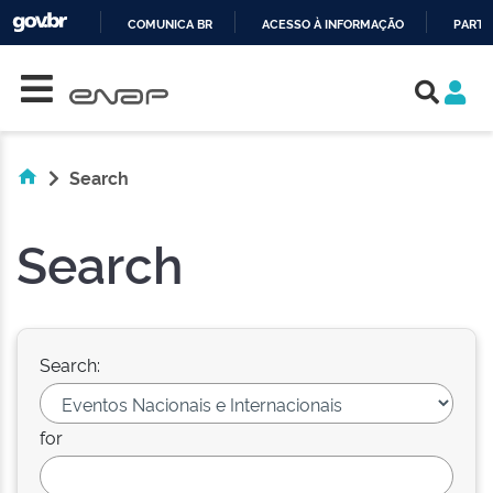
COMUNICA BR
ACESSO À INFORMAÇÃO
PARTI
Skip navigation
IR
PARA
O
CONTEÚDO
Search
Search
Search:
for