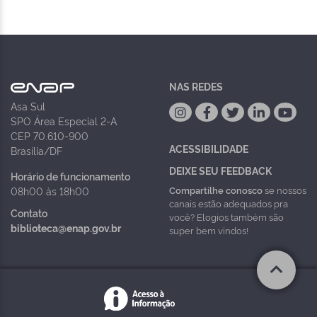
NAS REDES
Asa Sul
SPO Área Especial 2-A
CEP 70.610-900
ACESSIBILIDADE
Brasília/DF
DEIXE SEU FEEDBACK
Horário de funcionamento
Compartilhe conosco
se nossos
08h00 às 18h00
canais estão adequados pra
Contato
você? Elogios também são
biblioteca@enap.gov.br
super bem vindos!