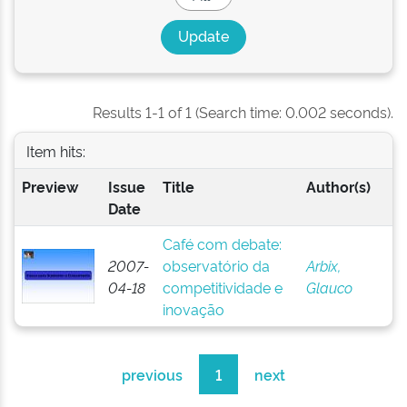
Results 1-1 of 1 (Search time: 0.002 seconds).
Item hits:
Preview
Issue
Title
Author(s)
Date
Café com debate:
2007-
observatório da
Arbix,
04-18
competitividade e
Glauco
inovação
previous
1
next