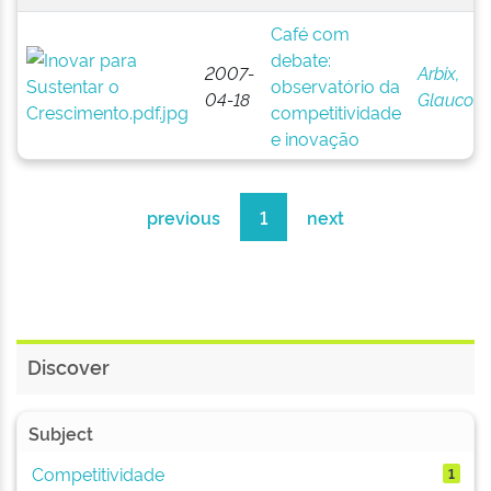
Café com
debate:
2007-
Arbix,
observatório da
04-18
Glauco
competitividade
e inovação
previous
1
next
Discover
Subject
Competitividade
1