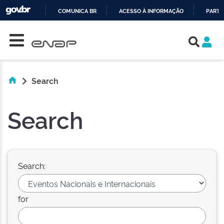
COMUNICA BR
ACESSO À INFORMAÇÃO
PARTI
Skip navigation
IR
PARA
O
CONTEÚDO
Search
Search
Search:
for