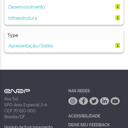
Desenvolvimento
1
Infraestrutura
1
Type
Apresentação/Slides
1
NAS REDES
Asa Sul
SPO Área Especial 2-A
CEP 70.610-900
ACESSIBILIDADE
Brasília/DF
DEIXE SEU FEEDBACK
Horário de funcionamento