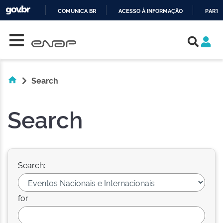
COMUNICA BR
ACESSO À INFORMAÇÃO
PARTI
Skip navigation
IR
PARA
O
CONTEÚDO
Search
Search
Search:
for