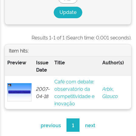
Results 1-1 of 1 (Search time: 0.001 seconds).
Item hits:
Preview
Issue
Title
Author(s)
Date
Café com debate:
2007-
observatório da
Arbix,
04-18
competitividade e
Glauco
inovação
previous
1
next