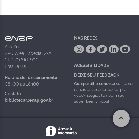
NAS REDES
Asa Sul
SPO Área Especial 2-A
CEP 70.610-900
ACESSIBILIDADE
Brasília/DF
DEIXE SEU FEEDBACK
Horário de funcionamento
Compartilhe conosco
se nossos
08h00 às 18h00
canais estão adequados pra
Contato
você? Elogios também são
biblioteca@enap.gov.br
super bem vindos!