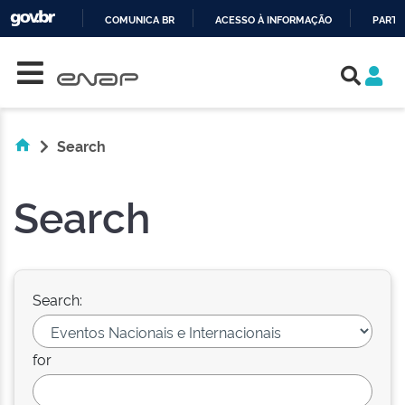
COMUNICA BR
ACESSO À INFORMAÇÃO
PARTI
Skip navigation
IR
PARA
O
CONTEÚDO
Search
Search
Search:
for