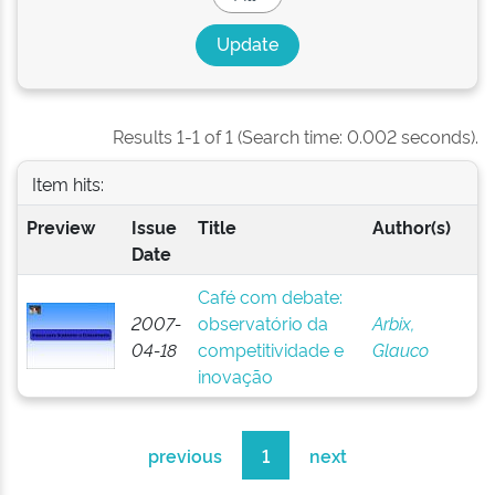
Results 1-1 of 1 (Search time: 0.002 seconds).
Item hits:
Preview
Issue
Title
Author(s)
Date
Café com debate:
2007-
observatório da
Arbix,
04-18
competitividade e
Glauco
inovação
previous
1
next