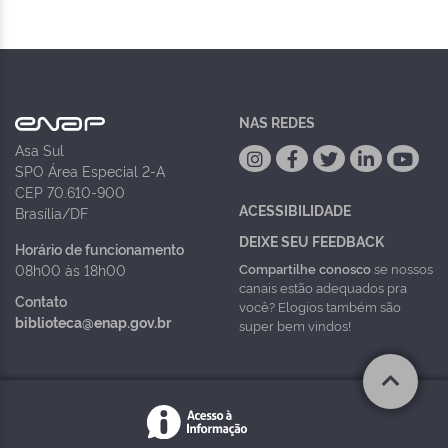
NAS REDES
Asa Sul
SPO Área Especial 2-A
CEP 70.610-900
ACESSIBILIDADE
Brasília/DF
DEIXE SEU FEEDBACK
Horário de funcionamento
Compartilhe conosco
se nossos
08h00 às 18h00
canais estão adequados pra
Contato
você? Elogios também são
biblioteca@enap.gov.br
super bem vindos!