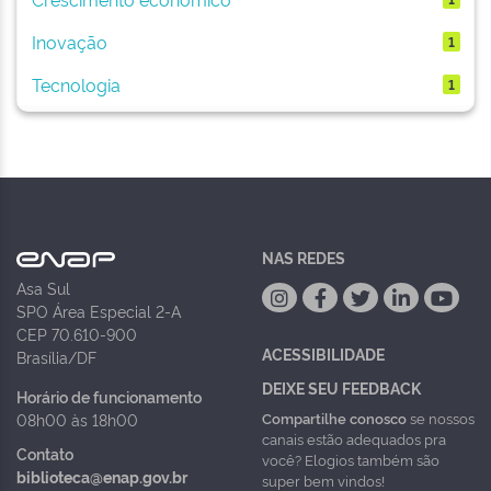
Inovação
1
Tecnologia
1
NAS REDES
Asa Sul
SPO Área Especial 2-A
CEP 70.610-900
ACESSIBILIDADE
Brasília/DF
DEIXE SEU FEEDBACK
Horário de funcionamento
Compartilhe conosco
se nossos
08h00 às 18h00
canais estão adequados pra
Contato
você? Elogios também são
biblioteca@enap.gov.br
super bem vindos!