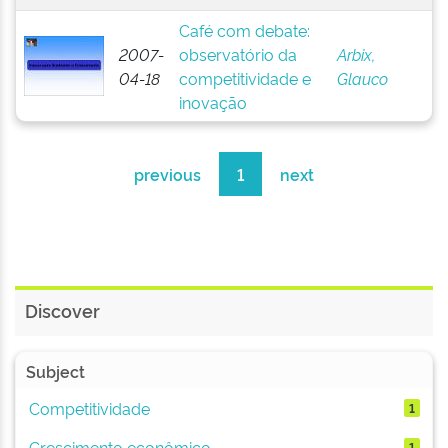
Café com debate:
2007-
observatório da
Arbix,
04-18
competitividade e
Glauco
inovação
previous
1
next
Discover
Subject
Competitividade
1
Crescimento econômico
1