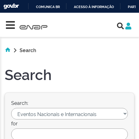
COMUNICA BR
ACESSO À INFORMAÇÃO
PARTI
Skip navigation
IR
PARA
O
CONTEÚDO
Search
Search
Search:
for