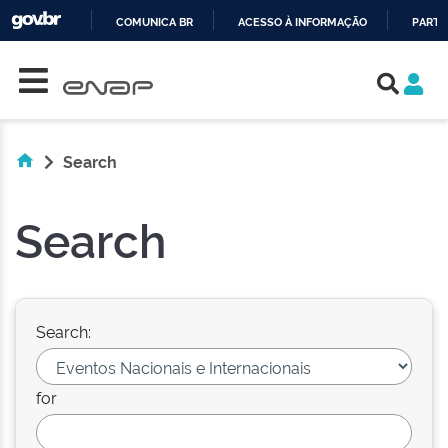
COMUNICA BR
ACESSO À INFORMAÇÃO
PARTI
Skip navigation
IR
PARA
O
CONTEÚDO
Search
Search
Search:
for