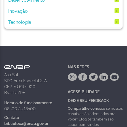
Inovação
1
Tecnologia
1
NAS REDES
Asa Sul
SPO Área Especial 2-A
CEP 70.610-900
ACESSIBILIDADE
Brasília/DF
DEIXE SEU FEEDBACK
Horário de funcionamento
Compartilhe conosco
se nossos
08h00 às 18h00
canais estão adequados pra
Contato
você? Elogios também são
biblioteca@enap.gov.br
super bem vindos!