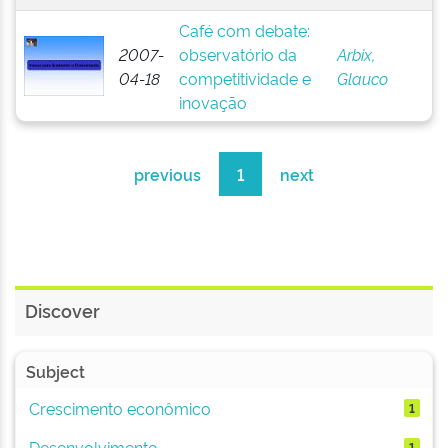
Café com debate:
2007-
observatório da
Arbix,
04-18
competitividade e
Glauco
inovação
previous
1
next
Discover
Subject
Crescimento econômico
1
Desenvolvimento
1