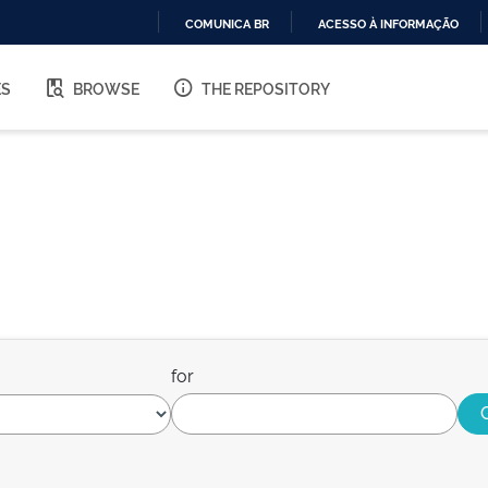
COMUNICA BR
ACESSO À INFORMAÇÃO
IR
PARA
ES
BROWSE
THE REPOSITORY
O
CONTEÚDO
for