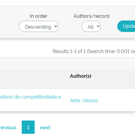
In order
Authors/record
Results 1-1 of 1 (Search time: 0.001 s
Author(s)
tório da competitividade e
Arbix, Glauco
revious
1
next