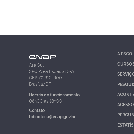
A ESCO
CURSO
Asa Sul
SPO Área Especial 2-A
SERVIÇ
CEP 70.610-900
Brasília/DF
PESQUI
ACONT
Horário de funcionamento
08h00 às 18h00
ACESSO
Contato
PERGUN
biblioteca@enap.gov.br
ESTATÍS