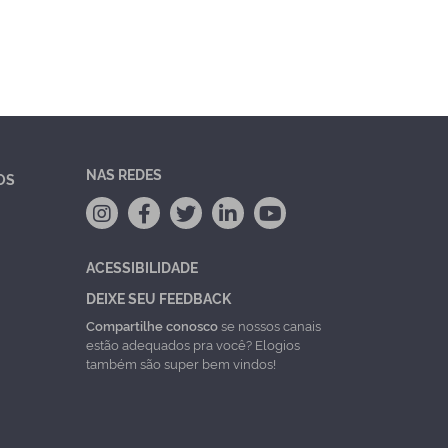
NAS REDES
OS
ACESSIBILIDADE
DEIXE SEU FEEDBACK
Compartilhe conosco
se nossos canais
estão adequados pra você? Elogios
também são super bem vindos!