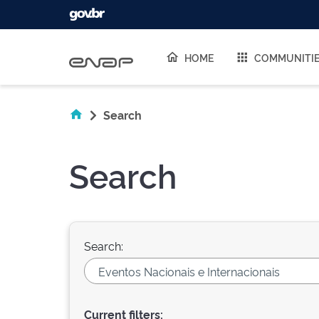
Skip navigation
HOME
COMMUNITI
Search
Search
Search:
Current filters: