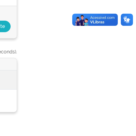
econds).