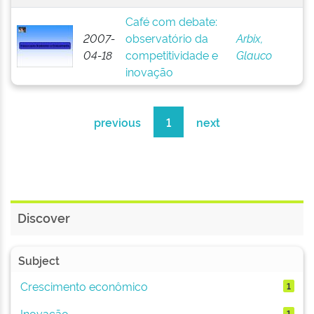
Café com debate:
2007-
observatório da
Arbix,
04-18
competitividade e
Glauco
inovação
previous
1
next
Discover
Subject
Crescimento econômico
1
Inovação
1