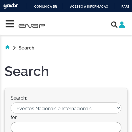
COMUNICA BR
ACESSO À INFORMAÇÃO
PARTI
Skip navigation
IR
PARA
O
CONTEÚDO
Search
Search
Search:
for