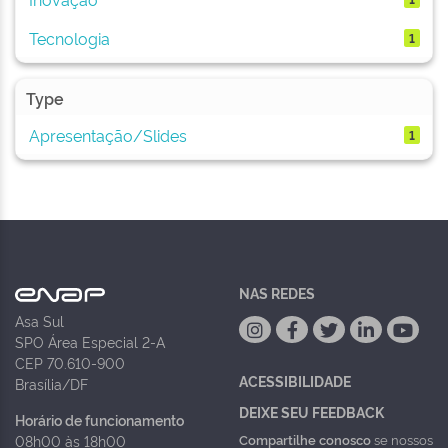
Tecnologia
1
Type
Apresentação/Slides
1
NAS REDES
Asa Sul
SPO Área Especial 2-A
CEP 70.610-900
ACESSIBILIDADE
Brasília/DF
DEIXE SEU FEEDBACK
Horário de funcionamento
Compartilhe conosco
se nossos
08h00 às 18h00