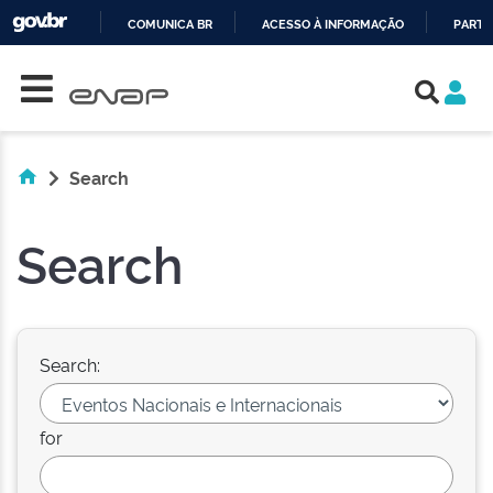
COMUNICA BR
ACESSO À INFORMAÇÃO
PARTI
Skip navigation
IR
PARA
O
CONTEÚDO
Search
Search
Search:
for