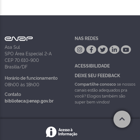
NAS REDES
Asa Sul
SPO Área Especial 2-A
CEP 70.610-900
ACESSIBILIDADE
Brasília/DF
DEIXE SEU FEEDBACK
Horário de funcionamento
Compartilhe conosco
se nossos
08h00 às 18h00
canais estão adequados pra
Contato
você? Elogios também são
biblioteca@enap.gov.br
super bem vindos!