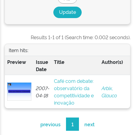
Results 1-1 of 1 (Search time: 0.002 seconds).
Item hits:
Preview
Issue
Title
Author(s)
Date
Café com debate:
2007-
observatório da
Arbix,
04-18
competitividade e
Glauco
inovação
previous
1
next