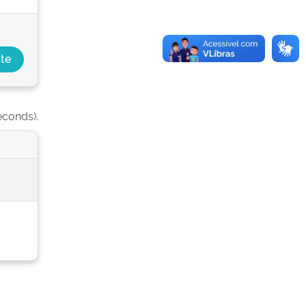
econds).