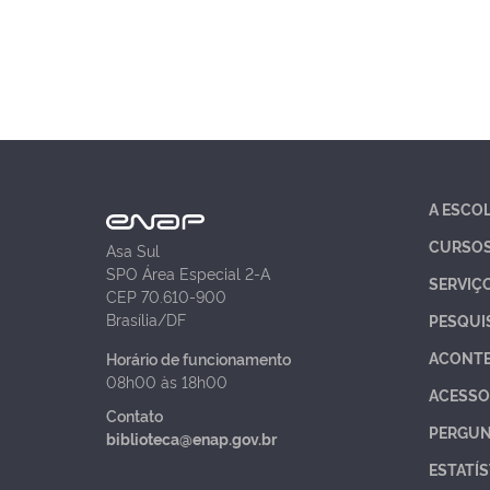
A ESCO
CURSO
Asa Sul
SPO Área Especial 2-A
SERVIÇ
CEP 70.610-900
Brasília/DF
PESQUI
ACONT
Horário de funcionamento
08h00 às 18h00
ACESSO
Contato
PERGUN
biblioteca@enap.gov.br
ESTATÍS