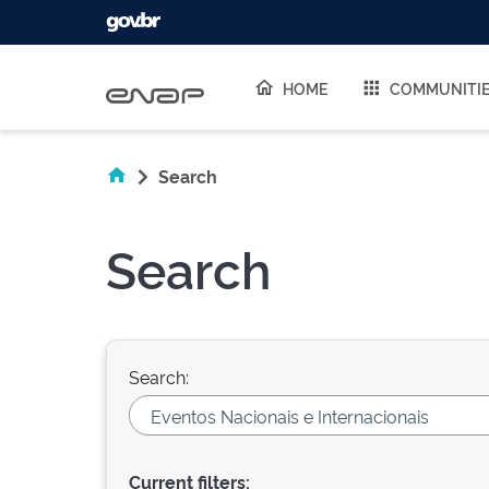
Skip navigation
HOME
COMMUNITI
Search
Search
Search:
Current filters: