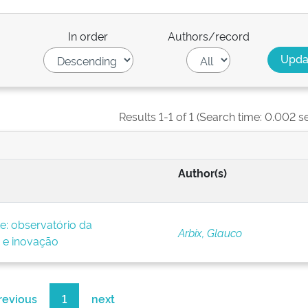
In order
Authors/record
Results 1-1 of 1 (Search time: 0.002 s
Author(s)
: observatório da
Arbix, Glauco
 e inovação
revious
1
next