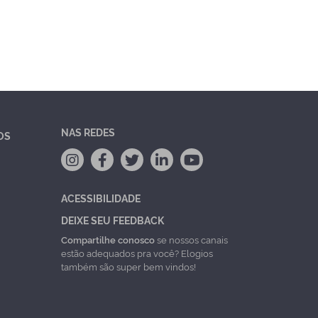
NAS REDES
OS
ACESSIBILIDADE
DEIXE SEU FEEDBACK
Compartilhe conosco
se nossos canais
estão adequados pra você? Elogios
também são super bem vindos!