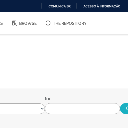
COMUNICA BR
ACESSO À INFORMAÇÃO
IR
PARA
ES
BROWSE
THE REPOSITORY
O
CONTEÚDO
for